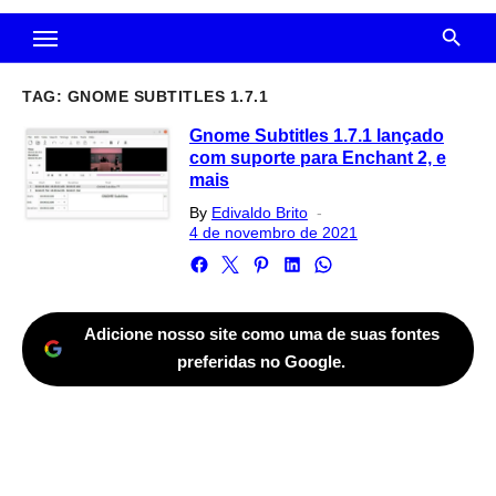
TAG:
GNOME SUBTITLES 1.7.1
Gnome Subtitles 1.7.1 lançado
com suporte para Enchant 2, e
mais
Posted
By
Edivaldo Brito
on
4 de novembro de 2021
Adicione nosso site como uma de suas fontes
preferidas no Google.