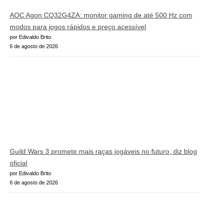
AOC Agon CQ32G4ZA: monitor gaming de até 500 Hz com
modos para jogos rápidos e preço acessível
por Edivaldo Brito
6 de agosto de 2026
Guild Wars 3 promete mais raças jogáveis no futuro, diz blog
oficial
por Edivaldo Brito
6 de agosto de 2026