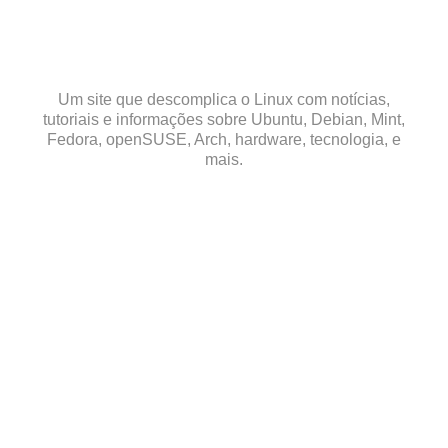
Skip
to
content
Um site que descomplica o Linux com notícias,
tutoriais e informações sobre Ubuntu, Debian, Mint,
Fedora, openSUSE, Arch, hardware, tecnologia, e
mais.