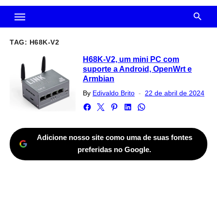
TAG:
H68K-V2
H68K-V2, um mini PC com
suporte a Android, OpenWrt e
Armbian
Posted
By
Edivaldo Brito
22 de abril de 2024
on
Adicione nosso site como uma de suas fontes
preferidas no Google.