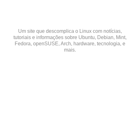
Skip
to
content
Um site que descomplica o Linux com notícias,
tutoriais e informações sobre Ubuntu, Debian, Mint,
Fedora, openSUSE, Arch, hardware, tecnologia, e
mais.