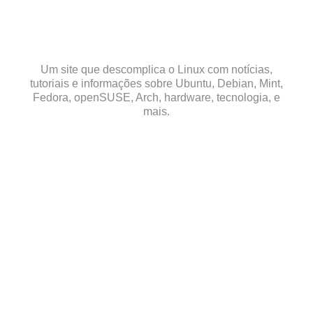
Skip
to
content
Um site que descomplica o Linux com notícias,
tutoriais e informações sobre Ubuntu, Debian, Mint,
Fedora, openSUSE, Arch, hardware, tecnologia, e
mais.