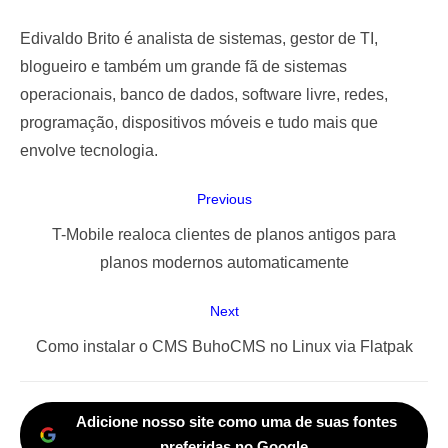
Edivaldo Brito é analista de sistemas, gestor de TI,
blogueiro e também um grande fã de sistemas
operacionais, banco de dados, software livre, redes,
programação, dispositivos móveis e tudo mais que
envolve tecnologia.
Navegação
Previous
de
Previous
T-Mobile realoca clientes de planos antigos para
Post
post:
planos modernos automaticamente
Next
Next
Como instalar o CMS BuhoCMS no Linux via Flatpak
post:
Adicione nosso site como uma de suas fontes
preferidas no Google.