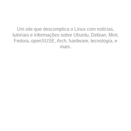
Skip
to
content
Um site que descomplica o Linux com notícias,
tutoriais e informações sobre Ubuntu, Debian, Mint,
Fedora, openSUSE, Arch, hardware, tecnologia, e
mais.