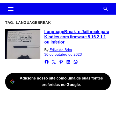
TAG:
LANGUAGEBREAK
LanguageBreak, o Jailbreak para
Kindles com firmware 5.16.2.1.1
ou inferior
Posted
By
Edivaldo Brito
on
30 de outubro de 2023
Adicione nosso site como uma de suas fontes
preferidas no Google.