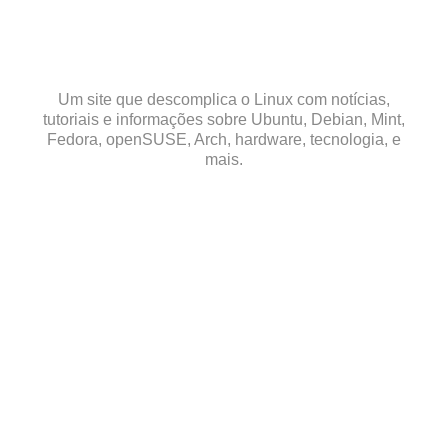
Skip
to
content
Um site que descomplica o Linux com notícias,
tutoriais e informações sobre Ubuntu, Debian, Mint,
Fedora, openSUSE, Arch, hardware, tecnologia, e
mais.