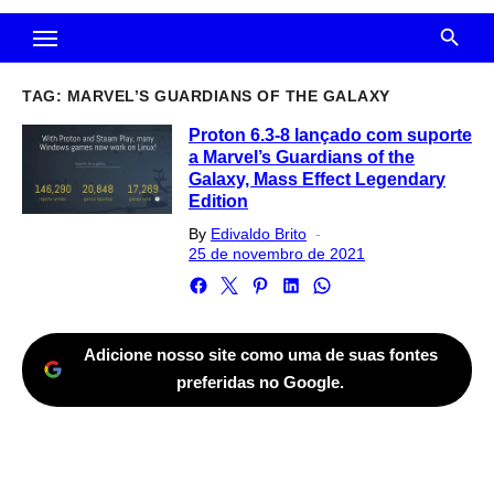
TAG:
MARVEL’S GUARDIANS OF THE GALAXY
Proton 6.3-8 lançado com suporte
a Marvel’s Guardians of the
Galaxy, Mass Effect Legendary
Edition
Posted
By
Edivaldo Brito
on
25 de novembro de 2021
Adicione nosso site como uma de suas fontes
preferidas no Google.