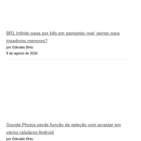
BR1 Infinite paga por kills em gameplay real; perigo para
jogadores menores?
por Edivaldo Brito
8 de agosto de 2026
Google Photos perde função de seleção com arrastar em
vários celulares Android
por Edivaldo Brito