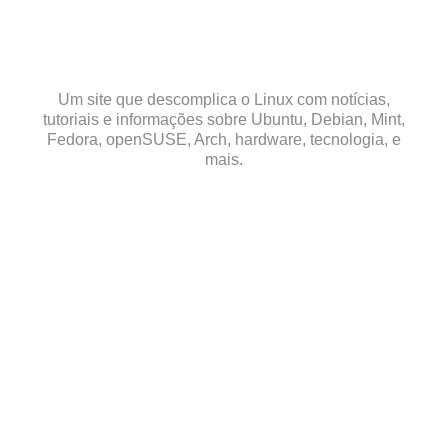
Skip
to
content
Um site que descomplica o Linux com notícias,
tutoriais e informações sobre Ubuntu, Debian, Mint,
Fedora, openSUSE, Arch, hardware, tecnologia, e
mais.