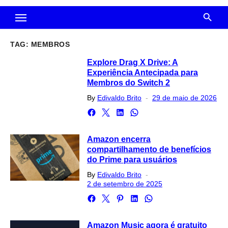
TAG:
MEMBROS
Explore Drag X Drive: A
Experiência Antecipada para
Membros do Switch 2
Posted
By
Edivaldo Brito
29 de maio de 2026
on
Amazon encerra
compartilhamento de benefícios
do Prime para usuários
Posted
By
Edivaldo Brito
on
2 de setembro de 2025
Amazon Music agora é gratuito