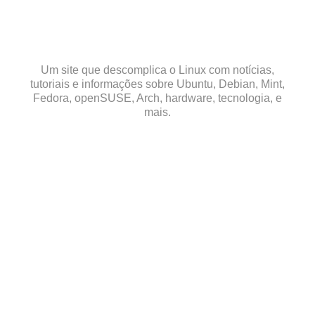
Skip
to
content
Um site que descomplica o Linux com notícias,
tutoriais e informações sobre Ubuntu, Debian, Mint,
Fedora, openSUSE, Arch, hardware, tecnologia, e
mais.