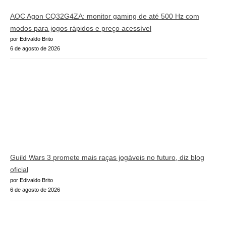
AOC Agon CQ32G4ZA: monitor gaming de até 500 Hz com
modos para jogos rápidos e preço acessível
por Edivaldo Brito
6 de agosto de 2026
Guild Wars 3 promete mais raças jogáveis no futuro, diz blog
oficial
por Edivaldo Brito
6 de agosto de 2026