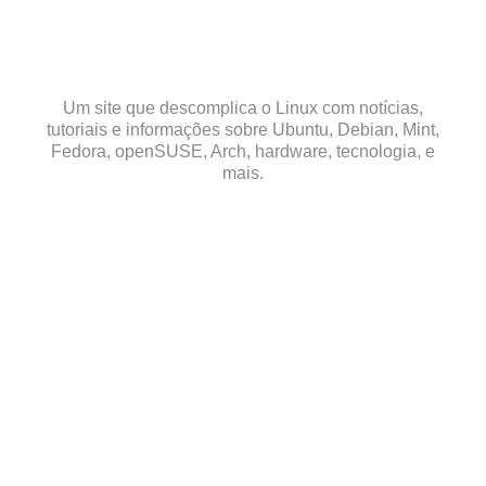
Skip
to
content
Um site que descomplica o Linux com notícias,
tutoriais e informações sobre Ubuntu, Debian, Mint,
Fedora, openSUSE, Arch, hardware, tecnologia, e
mais.