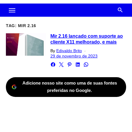
TAG:
MIR 2.16
Mir 2.16 lançado com suporte ao
cliente X11 melhorado, e mais
Posted
By
Edivaldo Brito
on
29 de novembro de 2023
Adicione nosso site como uma de suas fontes
preferidas no Google.