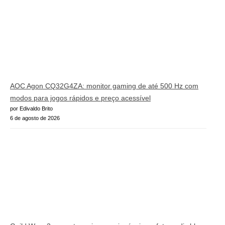
AOC Agon CQ32G4ZA: monitor gaming de até 500 Hz com
modos para jogos rápidos e preço acessível
por Edivaldo Brito
6 de agosto de 2026