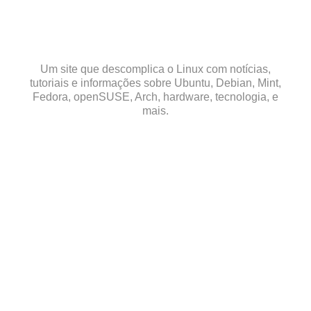
Skip
to
content
Um site que descomplica o Linux com notícias,
tutoriais e informações sobre Ubuntu, Debian, Mint,
Fedora, openSUSE, Arch, hardware, tecnologia, e
mais.