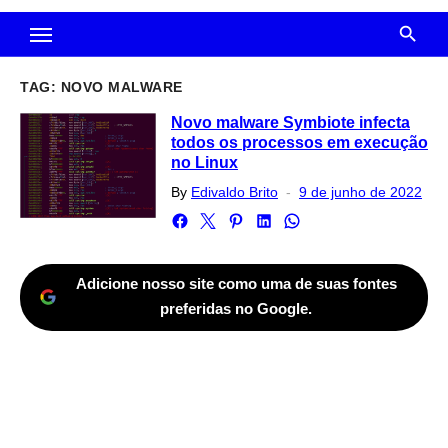
TAG:
NOVO MALWARE
Novo malware Symbiote infecta
todos os processos em execução
no Linux
Posted
By
Edivaldo Brito
9 de junho de 2022
on
Adicione nosso site como uma de suas fontes
preferidas no Google.