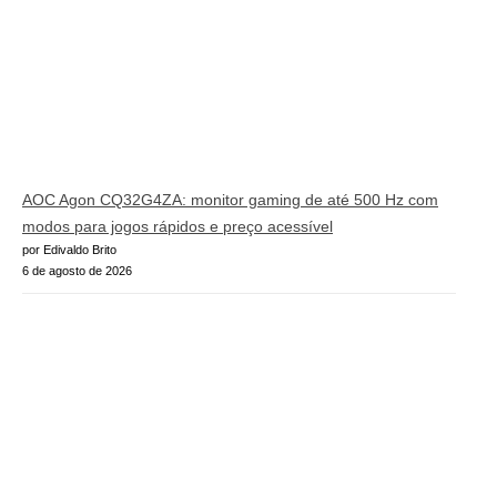
AOC Agon CQ32G4ZA: monitor gaming de até 500 Hz com
modos para jogos rápidos e preço acessível
por Edivaldo Brito
6 de agosto de 2026