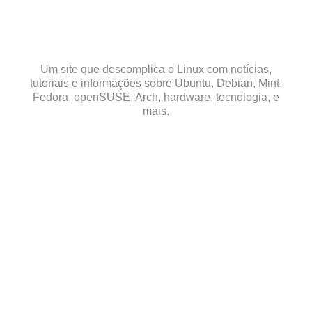
Skip
to
content
Um site que descomplica o Linux com notícias,
tutoriais e informações sobre Ubuntu, Debian, Mint,
Fedora, openSUSE, Arch, hardware, tecnologia, e
mais.