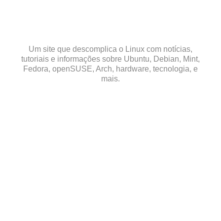
Skip
to
content
Um site que descomplica o Linux com notícias,
tutoriais e informações sobre Ubuntu, Debian, Mint,
Fedora, openSUSE, Arch, hardware, tecnologia, e
mais.