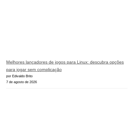
Melhores lançadores de jogos para Linux: descubra opções
para jogar sem complicação
por Edivaldo Brito
7 de agosto de 2026