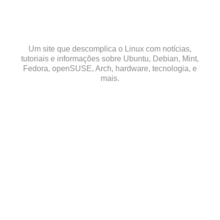
Skip
to
content
Um site que descomplica o Linux com notícias,
tutoriais e informações sobre Ubuntu, Debian, Mint,
Fedora, openSUSE, Arch, hardware, tecnologia, e
mais.