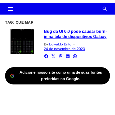
TAG:
QUEIMAR
Bug da UI 6.0 pode causar burn-
in na tela de dispositivos Galaxy
Posted
By
Edivaldo Brito
on
24 de novembro de 2023
Adicione nosso site como uma de suas fontes
preferidas no Google.