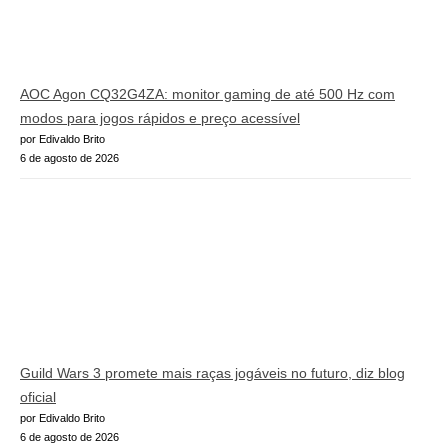
AOC Agon CQ32G4ZA: monitor gaming de até 500 Hz com
modos para jogos rápidos e preço acessível
por Edivaldo Brito
6 de agosto de 2026
Guild Wars 3 promete mais raças jogáveis no futuro, diz blog
oficial
por Edivaldo Brito
6 de agosto de 2026