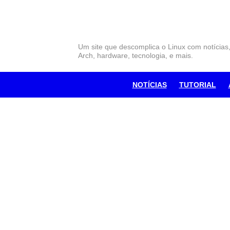
Skip
to
content
Um site que descomplica o Linux com notícias
Arch, hardware, tecnologia, e mais.
NOTÍCIAS
TUTORIAL