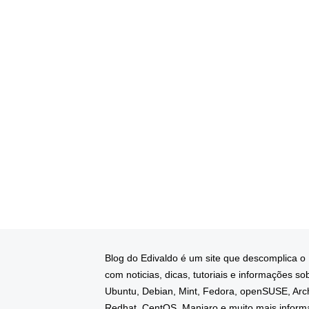
Blog do Edivaldo é um site que descomplica o
com noticias, dicas, tutoriais e informações so
Ubuntu, Debian, Mint, Fedora, openSUSE, Arc
Redhat, CentOS, Manjaro e muito mais infor