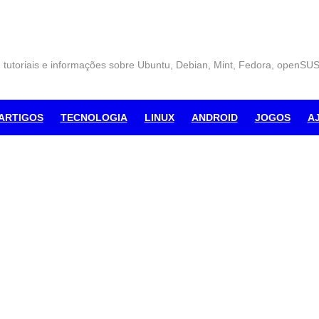
, tutoriais e informações sobre Ubuntu, Debian, Mint, Fedora, openSU
ARTIGOS
TECNOLOGIA
LINUX
ANDROID
JOGOS
A