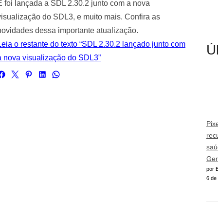
E foi lançada a SDL 2.30.2 junto com a nova
visualização do SDL3, e muito mais. Confira as
novidades dessa importante atualização.
Leia o restante do texto “SDL 2.30.2 lançado junto com
Ú
a nova visualização do SDL3”
Pix
rec
saú
Gem
por E
6 de