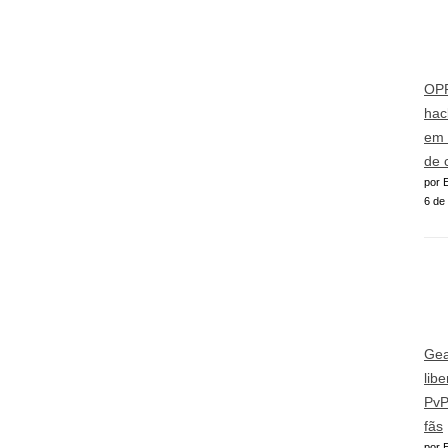
OPP
hac
em 
de 
por E
6 de
Gea
lib
PvP
fãs
por E