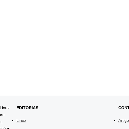
 Linux
EDITORIAS
CON
bre
Linux
Artig
h,
mações