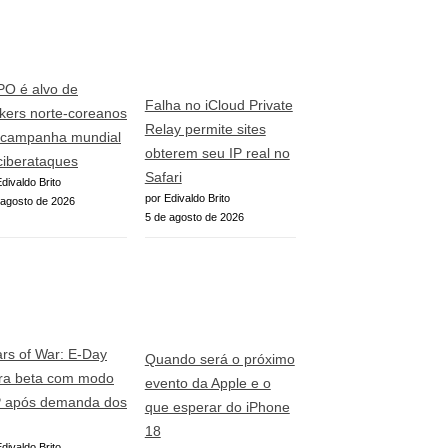
O é alvo de
Falha no iCloud Private
kers norte-coreanos
Relay permite sites
campanha mundial
obterem seu IP real no
ciberataques
Safari
divaldo Brito
por Edivaldo Brito
 agosto de 2026
5 de agosto de 2026
rs of War: E-Day
Quando será o próximo
era beta com modo
evento da Apple e o
 após demanda dos
que esperar do iPhone
18
divaldo Brito