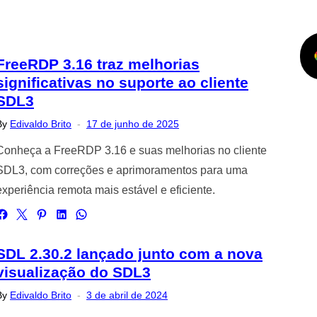
FreeRDP 3.16 traz melhorias
significativas no suporte ao cliente
SDL3
Posted
By
Edivaldo Brito
17 de junho de 2025
on
Conheça a FreeRDP 3.16 e suas melhorias no cliente
SDL3, com correções e aprimoramentos para uma
experiência remota mais estável e eficiente.
SDL 2.30.2 lançado junto com a nova
visualização do SDL3
Posted
By
Edivaldo Brito
3 de abril de 2024
on