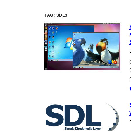
TAG:
SDL3