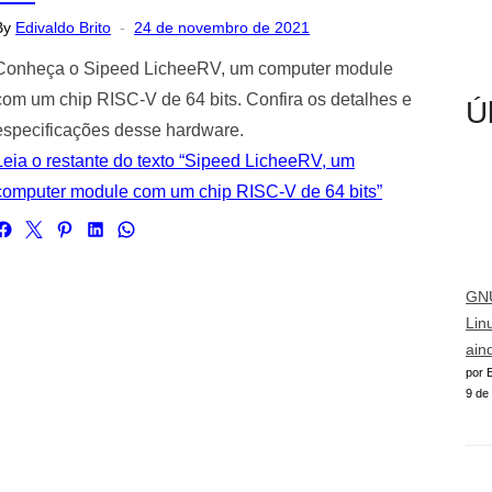
Posted
By
Edivaldo Brito
24 de novembro de 2021
on
Conheça o Sipeed LicheeRV, um computer module
com um chip RISC-V de 64 bits. Confira os detalhes e
Ú
especificações desse hardware.
Leia o restante do texto “Sipeed LicheeRV, um
computer module com um chip RISC-V de 64 bits”
GNU
Lin
ain
por E
9 de