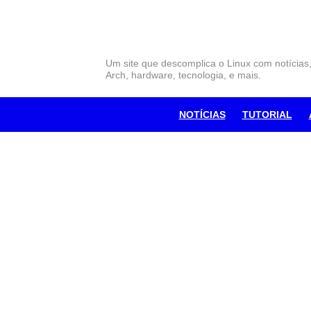
Skip
to
content
Um site que descomplica o Linux com notícias
Arch, hardware, tecnologia, e mais.
NOTÍCIAS
TUTORIAL