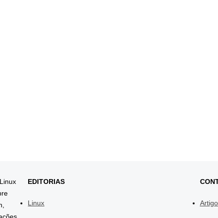
 Linux
EDITORIAS
CON
bre
Linux
Artig
h,
mações