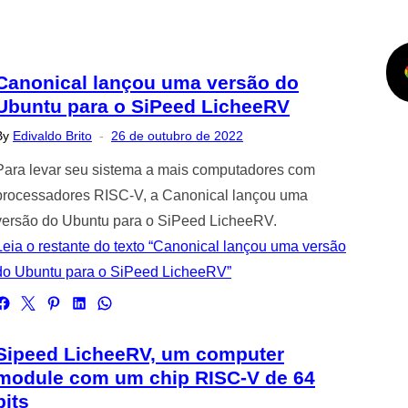
Canonical lançou uma versão do
Ubuntu para o SiPeed LicheeRV
Posted
By
Edivaldo Brito
26 de outubro de 2022
on
Para levar seu sistema a mais computadores com
processadores RISC-V, a Canonical lançou uma
versão do Ubuntu para o SiPeed LicheeRV.
Leia o restante do texto “Canonical lançou uma versão
do Ubuntu para o SiPeed LicheeRV”
Sipeed LicheeRV, um computer
module com um chip RISC-V de 64
bits