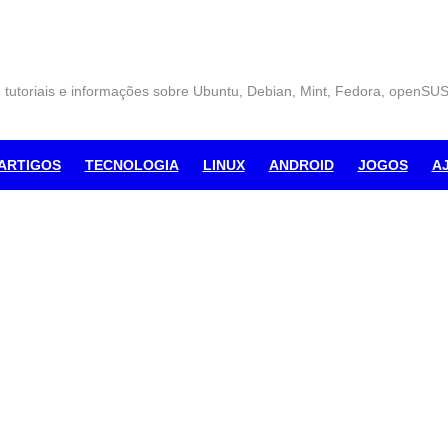
, tutoriais e informações sobre Ubuntu, Debian, Mint, Fedora, openSU
ARTIGOS
TECNOLOGIA
LINUX
ANDROID
JOGOS
A