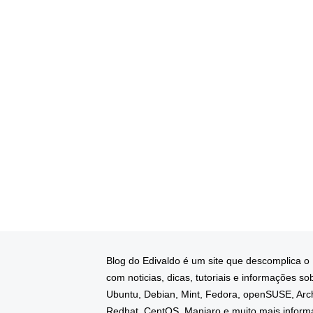
Blog do Edivaldo é um site que descomplica o
com noticias, dicas, tutoriais e informações so
Ubuntu, Debian, Mint, Fedora, openSUSE, Arc
Redhat, CentOS, Manjaro e muito mais infor