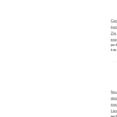
Cac
tra
Zig
exp
por E
9 de
Nou
det
jog
Lie
por E