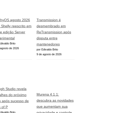
hyOS agosto 2026
Transmission é
z Shelly reescrito em
desmembrado em
 e edição Server
ReTransmission após
erimental
disputa entre
divaldo Brito
mantenedores
 agosto de 2026
por Edivaldo Brito
9 de agosto de 2026
gh Studio revela
Murena 4.1.1:
alhes do próximo
descubra as novidades
o após sucesso de
que aumentam sua
s of P
privacidade e controle
divaldo Brito