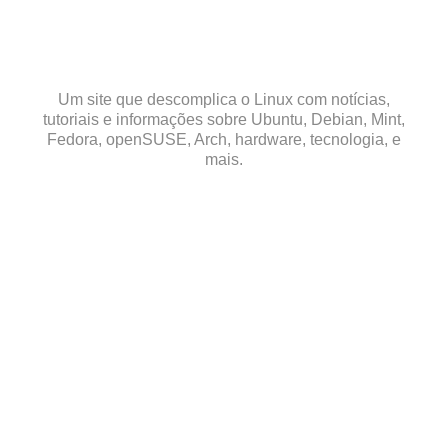
Skip
to
content
Um site que descomplica o Linux com notícias,
tutoriais e informações sobre Ubuntu, Debian, Mint,
Fedora, openSUSE, Arch, hardware, tecnologia, e
mais.