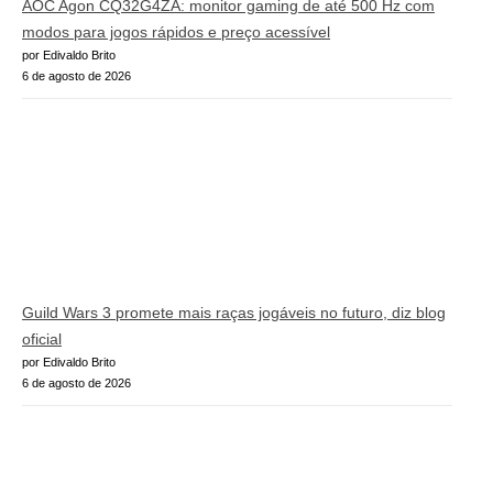
AOC Agon CQ32G4ZA: monitor gaming de até 500 Hz com
modos para jogos rápidos e preço acessível
por Edivaldo Brito
6 de agosto de 2026
Guild Wars 3 promete mais raças jogáveis no futuro, diz blog
oficial
por Edivaldo Brito
6 de agosto de 2026