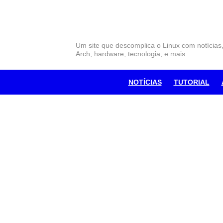
Skip
to
content
Um site que descomplica o Linux com notícias
Arch, hardware, tecnologia, e mais.
NOTÍCIAS
TUTORIAL