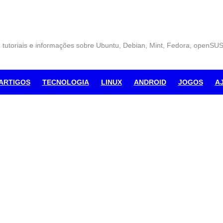
, tutoriais e informações sobre Ubuntu, Debian, Mint, Fedora, openSU
ARTIGOS
TECNOLOGIA
LINUX
ANDROID
JOGOS
A