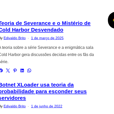
Teoria de Severance e o Mistério de
Cold Harbor Desvendado
Posted
By
Edivaldo Brito
1 de março de 2025
on
A teoria sobre a série Severance e a enigmática sala
Cold Harbor gera discussões decidas entre os fãs da
série.
Botnet XLoader usa teoria da
probabilidade para esconder seus
servidores
Posted
By
Edivaldo Brito
1 de junho de 2022
on