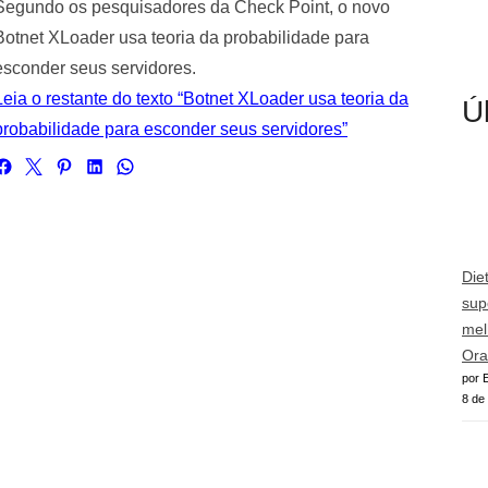
Segundo os pesquisadores da Check Point, o novo
Botnet XLoader usa teoria da probabilidade para
esconder seus servidores.
Leia o restante do texto “Botnet XLoader usa teoria da
Ú
probabilidade para esconder seus servidores”
Die
sup
mel
Ora
por E
8 de