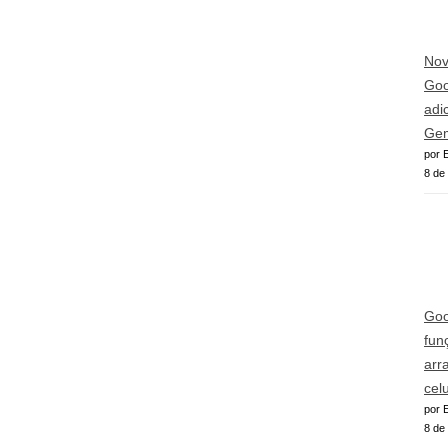
Nov
Goog
adi
Gem
por E
8 de
Goo
fun
arr
cel
por E
8 de