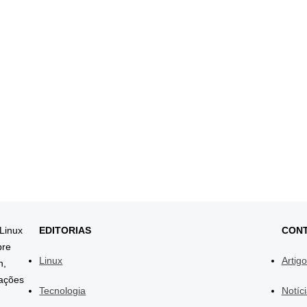
 Linux
EDITORIAS
CON
bre
Linux
Artig
h,
mações
Tecnologia
Notíc