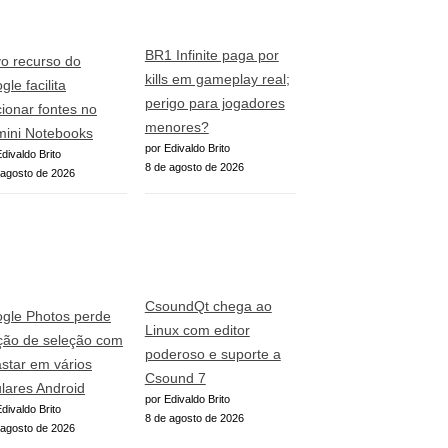
BR1 Infinite paga por
o recurso do
kills em gameplay real;
le facilita
perigo para jogadores
cionar fontes no
menores?
ini Notebooks
por Edivaldo Brito
divaldo Brito
8 de agosto de 2026
 agosto de 2026
CsoundQt chega ao
gle Photos perde
Linux com editor
ção de seleção com
poderoso e suporte a
astar em vários
Csound 7
ulares Android
por Edivaldo Brito
divaldo Brito
8 de agosto de 2026
 agosto de 2026