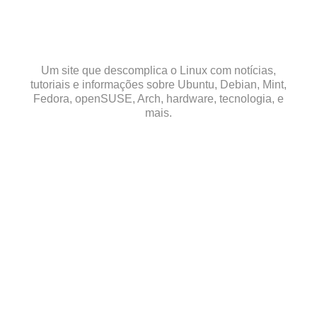
Skip
to
content
Um site que descomplica o Linux com notícias,
tutoriais e informações sobre Ubuntu, Debian, Mint,
Fedora, openSUSE, Arch, hardware, tecnologia, e
mais.