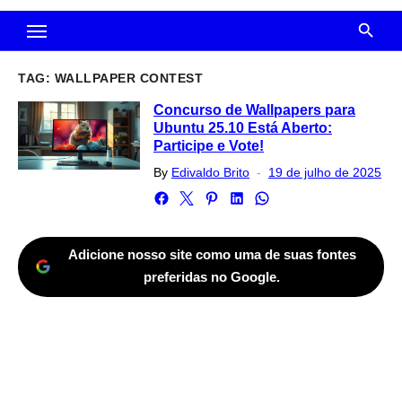
TAG:
WALLPAPER CONTEST
Concurso de Wallpapers para
Ubuntu 25.10 Está Aberto:
Participe e Vote!
Posted
By
Edivaldo Brito
19 de julho de 2025
on
Adicione nosso site como uma de suas fontes
preferidas no Google.