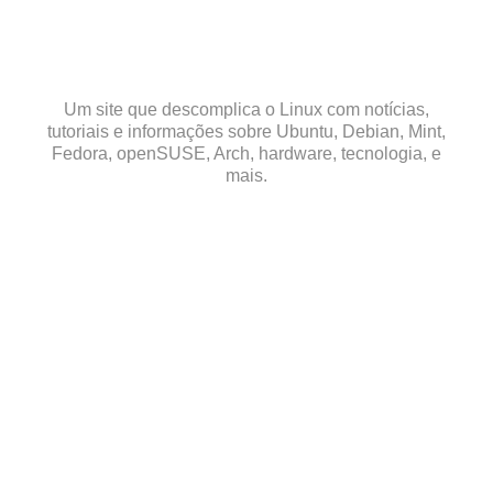
Skip
to
content
Um site que descomplica o Linux com notícias,
tutoriais e informações sobre Ubuntu, Debian, Mint,
Fedora, openSUSE, Arch, hardware, tecnologia, e
mais.