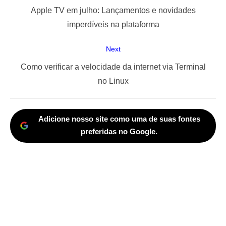
de
Previous
Apple TV em julho: Lançamentos e novidades
Post
post:
imperdíveis na plataforma
Next
Next
Como verificar a velocidade da internet via Terminal
post:
no Linux
Adicione nosso site como uma de suas fontes
preferidas no Google.