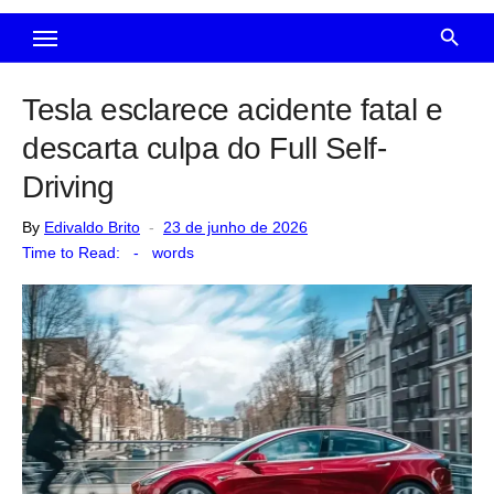
Tesla esclarece acidente fatal e
descarta culpa do Full Self-
Driving
Posted
By
Edivaldo Brito
23 de junho de 2026
on
Time to Read:
-
words