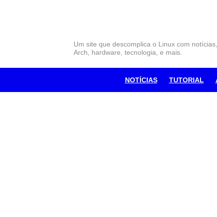
Skip
to
content
Um site que descomplica o Linux com notícias
Arch, hardware, tecnologia, e mais.
NOTÍCIAS
TUTORIAL