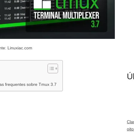
nte: Linuxiac.com
Ú
as frequentes sobre Tmux 3.7
Cla
oit