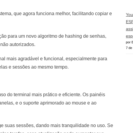
stema, que agora funciona melhor, facilitando copiar e
You
ESP
ass
ação para um novo algoritmo de hashing de senhas,
esp
por E
não autorizados.
7 de
inal mais agradável e funcional, especialmente para
nelas e sessões ao mesmo tempo.
so do terminal mais prático e eficiente. Os painéis
janelas, e o suporte aprimorado ao mouse e ao
ge suas sessões, dando mais tranquilidade no uso. Se