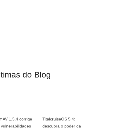
ltimas do Blog
mAV 1.5.4 corrige
TitalcruiseOS 5.4:
o vulnerabilidades
descubra o poder da