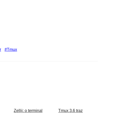
r
Tmux
Zellij: o terminal
Tmux 3.6 traz