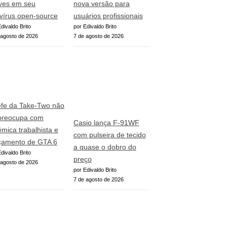
ves em seu
nova versão para
ivírus open-source
usuários profissionais
divaldo Brito
por Edivaldo Brito
 agosto de 2026
7 de agosto de 2026
fe da Take-Two não
preocupa com
Casio lança F-91WF
êmica trabalhista e
com pulseira de tecido
çamento de GTA 6
a quase o dobro do
divaldo Brito
preço
 agosto de 2026
por Edivaldo Brito
7 de agosto de 2026