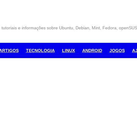
, tutoriais e informações sobre Ubuntu, Debian, Mint, Fedora, openSU
ARTIGOS
TECNOLOGIA
LINUX
ANDROID
JOGOS
A