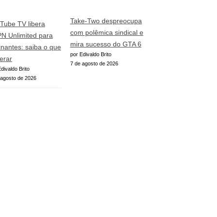
Take-Two despreocupa
Tube TV libera
com polêmica sindical e
N Unlimited para
mira sucesso do GTA 6
inantes: saiba o que
por Edivaldo Brito
erar
7 de agosto de 2026
divaldo Brito
 agosto de 2026