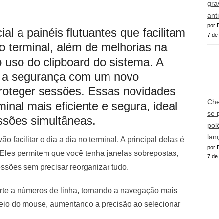
gra
ant
por E
ial a painéis flutuantes que facilitam
7 de
o terminal, além de melhorias na
 uso do clipboard do sistema. A
a a segurança com um novo
proteger sessões. Essas novidades
Che
inal mais eficiente e segura, ideal
se 
ssões simultâneas.
pol
lan
o facilitar o dia a dia no terminal. A principal delas é
por E
 Eles permitem que você tenha janelas sobrepostas,
7 de
sessões sem precisar reorganizar tudo.
rte a números de linha, tornando a navegação mais
eio do mouse, aumentando a precisão ao selecionar