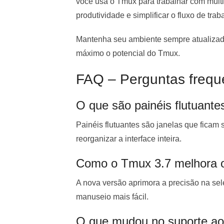
você usa o Tmux para trabalhar com múlti
produtividade e simplificar o fluxo de trab
Mantenha seu ambiente sempre atualizado
máximo o potencial do Tmux.
FAQ – Perguntas frequ
O que são painéis flutuant
Painéis flutuantes são janelas que ficam 
reorganizar a interface inteira.
Como o Tmux 3.7 melhora 
A nova versão aprimora a precisão na sel
manuseio mais fácil.
O que mudou no suporte ao