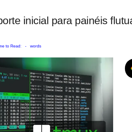
rte inicial para painéis flut
me to Read:
-
words