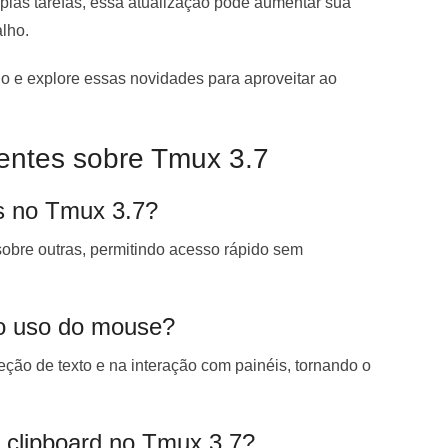
plas tarefas, essa atualização pode aumentar sua
alho.
 e explore essas novidades para aproveitar ao
entes sobre Tmux 3.7
es no Tmux 3.7?
sobre outras, permitindo acesso rápido sem
o uso do mouse?
eção de texto e na interação com painéis, tornando o
 clipboard no Tmux 3.7?