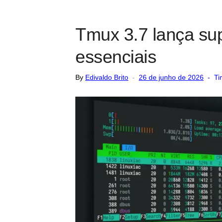
Tmux 3.7 lança supo
essenciais
Posted
By
Edivaldo Brito
26 de junho de 2026
Ti
on