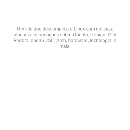
Skip
to
content
Um site que descomplica o Linux com notícias,
tutoriais e informações sobre Ubuntu, Debian, Mint,
Fedora, openSUSE, Arch, hardware, tecnologia, e
mais.