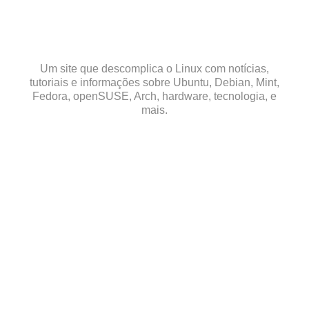
Skip
to
content
Um site que descomplica o Linux com notícias,
tutoriais e informações sobre Ubuntu, Debian, Mint,
Fedora, openSUSE, Arch, hardware, tecnologia, e
mais.