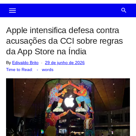
Apple intensifica defesa contra
acusações da CCI sobre regras
da App Store na Índia
Posted
By
Edivaldo Brito
29 de junho de 2026
on
Time to Read:
-
words