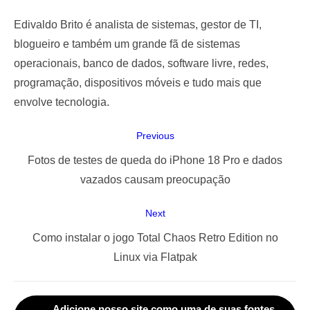
Edivaldo Brito é analista de sistemas, gestor de TI,
blogueiro e também um grande fã de sistemas
operacionais, banco de dados, software livre, redes,
programação, dispositivos móveis e tudo mais que
envolve tecnologia.
Navegação
Previous
de
Previous
Fotos de testes de queda do iPhone 18 Pro e dados
Post
post:
vazados causam preocupação
Next
Next
Como instalar o jogo Total Chaos Retro Edition no
post:
Linux via Flatpak
Adicione nosso site como uma de suas fontes