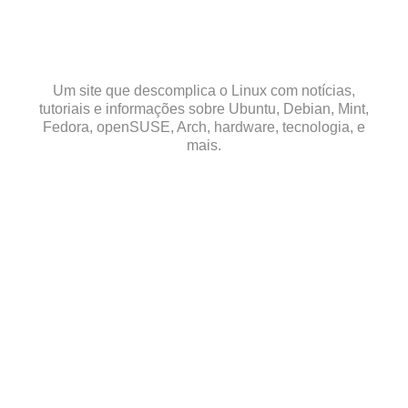
Skip
to
content
Um site que descomplica o Linux com notícias,
tutoriais e informações sobre Ubuntu, Debian, Mint,
Fedora, openSUSE, Arch, hardware, tecnologia, e
mais.