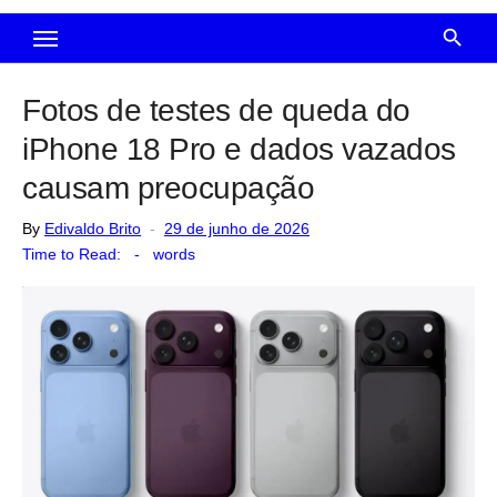
Fotos de testes de queda do
iPhone 18 Pro e dados vazados
causam preocupação
Posted
By
Edivaldo Brito
29 de junho de 2026
on
Time to Read:
-
words