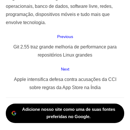
operacionais, banco de dados, software livre, redes,
programação, dispositivos móveis e tudo mais que
envolve tecnologia.
Navegação
Previous
de
Previous
Git 2.55 traz grande melhoria de performance para
Post
post:
repositórios Linux grandes
Next
Next
Apple intensifica defesa contra acusações da CCI
post:
sobre regras da App Store na Índia
Adicione nosso site como uma de suas fontes
preferidas no Google.