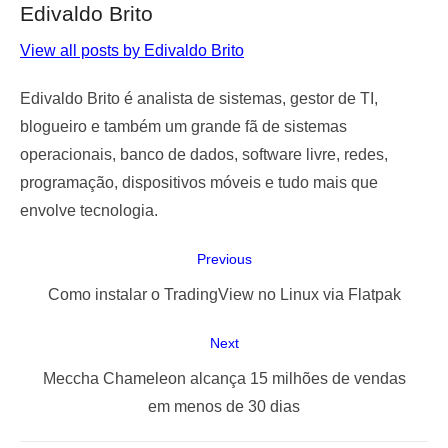
Edivaldo Brito
View all posts by Edivaldo Brito
Edivaldo Brito é analista de sistemas, gestor de TI,
blogueiro e também um grande fã de sistemas
operacionais, banco de dados, software livre, redes,
programação, dispositivos móveis e tudo mais que
envolve tecnologia.
Navegação
Previous
de
Previous
Como instalar o TradingView no Linux via Flatpak
Post
post:
Next
Next
Meccha Chameleon alcança 15 milhões de vendas
post:
em menos de 30 dias