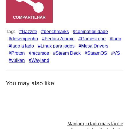
COMPARTILHAR
Tag:
Bazzite
benchmarks
compatibilidade
desempenho
Fedora Atomic
Gamescope
lado
lado a lado
Linux para jogos
Mesa Drivers
Proton
recursos
Steam Deck
SteamOS
VS
vulkan
Wayland
You may also like:
Manjaro, o lado mais fácil e