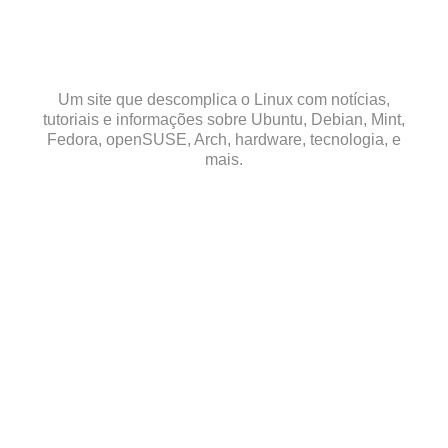
Skip
to
content
Um site que descomplica o Linux com notícias,
tutoriais e informações sobre Ubuntu, Debian, Mint,
Fedora, openSUSE, Arch, hardware, tecnologia, e
mais.