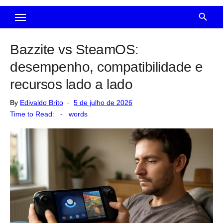
Bazzite vs SteamOS:
desempenho, compatibilidade e
recursos lado a lado
Posted
By
Edivaldo Brito
5 de julho de 2026
on
Time to Read:
-
words