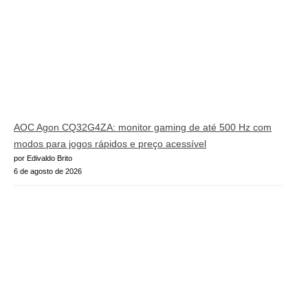
AOC Agon CQ32G4ZA: monitor gaming de até 500 Hz com
modos para jogos rápidos e preço acessível
por Edivaldo Brito
6 de agosto de 2026