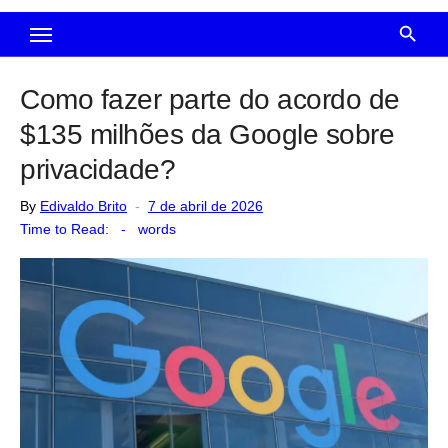
Como fazer parte do acordo de
$135 milhões da Google sobre
privacidade?
Posted
By
Edivaldo Brito
7 de abril de 2026
on
Time to Read:
-
words