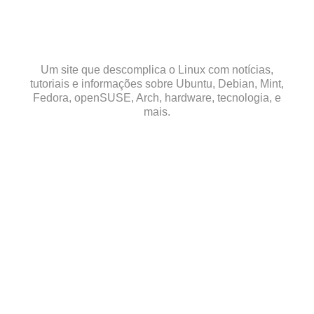
Skip
to
content
Um site que descomplica o Linux com notícias,
tutoriais e informações sobre Ubuntu, Debian, Mint,
Fedora, openSUSE, Arch, hardware, tecnologia, e
mais.