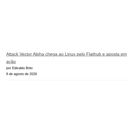
Attack Vector Alpha chega ao Linux pelo Flathub e aposta em
ação
por Edivaldo Brito
8 de agosto de 2026