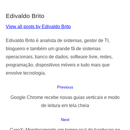
Edivaldo Brito
View all posts by Edivaldo Brito
Edivaldo Brito é analista de sistemas, gestor de TI,
blogueiro e também um grande fã de sistemas
operacionais, banco de dados, software livre, redes,
programação, dispositivos móveis e tudo mais que
envolve tecnologia.
Navegação
Previous
de
Previous
Google Chrome recebe novas guias verticais e modo
Post
post:
de leitura em tela cheia
Next
Next
CoreX: Monitoramento em tempo real do hardware no