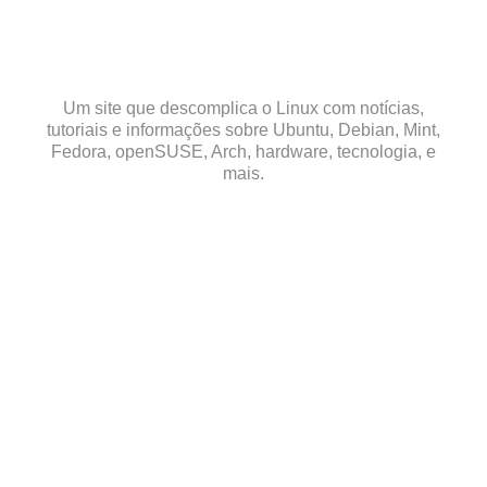
Skip
to
content
Um site que descomplica o Linux com notícias,
tutoriais e informações sobre Ubuntu, Debian, Mint,
Fedora, openSUSE, Arch, hardware, tecnologia, e
mais.