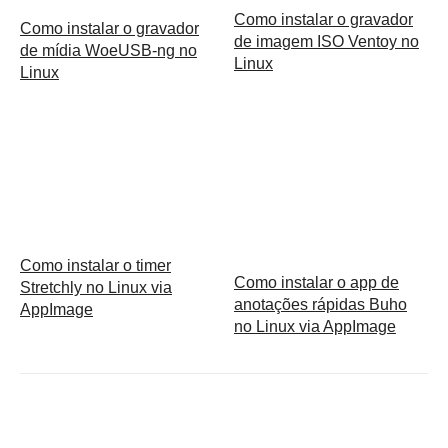
Como instalar o gravador
Como instalar o gravador
de imagem ISO Ventoy no
de mídia WoeUSB-ng no
Linux
Linux
Como instalar o timer
Como instalar o app de
Stretchly no Linux via
anotações rápidas Buho
AppImage
no Linux via AppImage