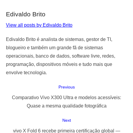
Edivaldo Brito
View all posts by Edivaldo Brito
Edivaldo Brito é analista de sistemas, gestor de TI,
blogueiro e também um grande fã de sistemas
operacionais, banco de dados, software livre, redes,
programação, dispositivos móveis e tudo mais que
envolve tecnologia.
Navegação
Previous
de
Previous
Comparativo Vivo X300 Ultra e modelos acessíveis:
Post
post:
Quase a mesma qualidade fotográfica
Next
Next
vivo X Fold 6 recebe primeira certificação global —