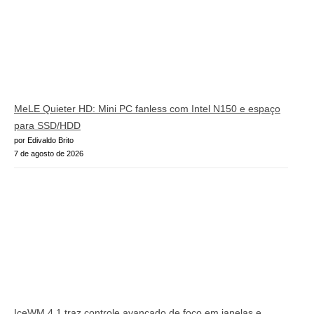
MeLE Quieter HD: Mini PC fanless com Intel N150 e espaço
para SSD/HDD
por Edivaldo Brito
7 de agosto de 2026
IceWM 4.1 traz controle avançado de foco em janelas e