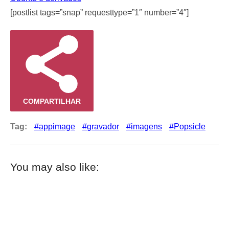
[postlist tags=”snap” requesttype=”1″ number=”4″]
COMPARTILHAR
Tag:
appimage
gravador
imagens
Popsicle
You may also like: