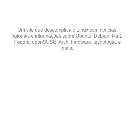
Skip
to
content
Um site que descomplica o Linux com notícias,
tutoriais e informações sobre Ubuntu, Debian, Mint,
Fedora, openSUSE, Arch, hardware, tecnologia, e
mais.