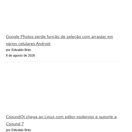
Google Photos perde função de seleção com arrastar em
vários celulares Android
por Edivaldo Brito
8 de agosto de 2026
CsoundQt chega ao Linux com editor poderoso e suporte a
Csound 7
por Edivaldo Brito