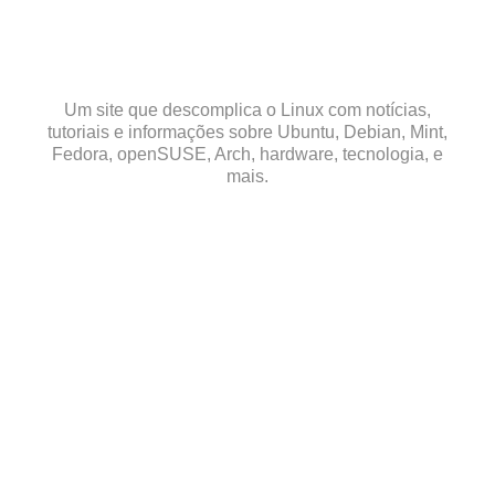
Skip
to
content
Um site que descomplica o Linux com notícias,
tutoriais e informações sobre Ubuntu, Debian, Mint,
Fedora, openSUSE, Arch, hardware, tecnologia, e
mais.