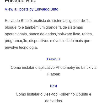
Edivaldo Brito
View all posts by Edivaldo Brito
Edivaldo Brito é analista de sistemas, gestor de TI,
blogueiro e também um grande fã de sistemas
operacionais, banco de dados, software livre, redes,
programação, dispositivos móveis e tudo mais que
envolve tecnologia.
Navegação
Previous
de
Previous
Como instalar o aplicativo Photometry no Linux via
Post
post:
Flatpak
Next
Next
Como instalar o Desktop Folder no Ubuntu e
post:
derivados