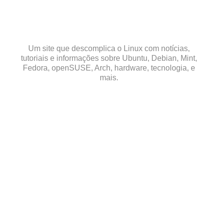
Skip
to
content
Um site que descomplica o Linux com notícias,
tutoriais e informações sobre Ubuntu, Debian, Mint,
Fedora, openSUSE, Arch, hardware, tecnologia, e
mais.