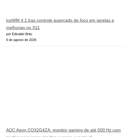
IceWM 4.1 traz controle avançado de foco em janelas e
melhorias no X11
por Edivaldo Brito
6 de agosto de 2026
AOC Agon CQ32G4ZA: monitor gaming de até 500 Hz com