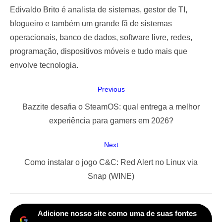
Edivaldo Brito é analista de sistemas, gestor de TI,
blogueiro e também um grande fã de sistemas
operacionais, banco de dados, software livre, redes,
programação, dispositivos móveis e tudo mais que
envolve tecnologia.
Navegação
Previous
de
Previous
Bazzite desafia o SteamOS: qual entrega a melhor
Post
post:
experiência para gamers em 2026?
Next
Next
Como instalar o jogo C&C: Red Alert no Linux via
post:
Snap (WINE)
Adicione nosso site como uma de suas fontes