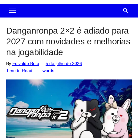
Danganronpa 2×2 é adiado para
2027 com novidades e melhorias
na jogabilidade
Posted
By
Edivaldo Brito
5 de julho de 2026
on
Time to Read:
-
words