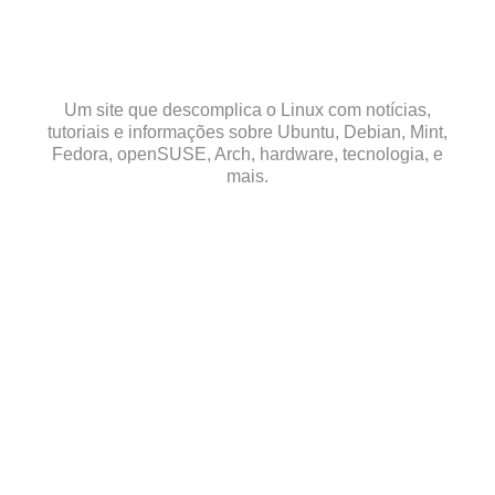
Skip
to
content
Um site que descomplica o Linux com notícias,
tutoriais e informações sobre Ubuntu, Debian, Mint,
Fedora, openSUSE, Arch, hardware, tecnologia, e
mais.