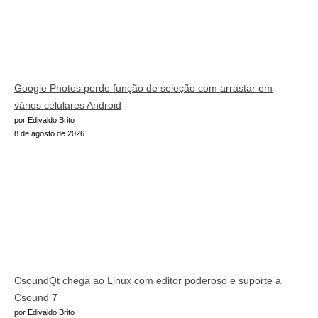
Google Photos perde função de seleção com arrastar em
vários celulares Android
por Edivaldo Brito
8 de agosto de 2026
CsoundQt chega ao Linux com editor poderoso e suporte a
Csound 7
por Edivaldo Brito