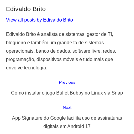
Edivaldo Brito
View all posts by Edivaldo Brito
Edivaldo Brito é analista de sistemas, gestor de TI,
blogueiro e também um grande fã de sistemas
operacionais, banco de dados, software livre, redes,
programação, dispositivos móveis e tudo mais que
envolve tecnologia.
Navegação
Previous
de
Previous
Como instalar o jogo Bullet Bubby no Linux via Snap
Post
post:
Next
Next
App Signature do Google facilita uso de assinaturas
post:
digitais em Android 17