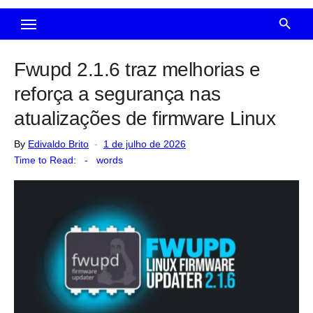
Fwupd 2.1.6 traz melhorias e
reforça a segurança nas
atualizações de firmware Linux
Posted
By
Edivaldo Brito
1 de julho de 2026
on
Time to Read:
-
words