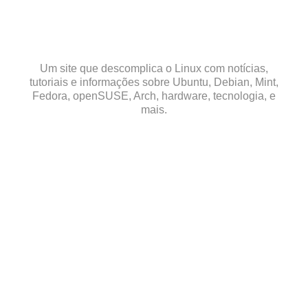
Skip
to
content
Um site que descomplica o Linux com notícias,
tutoriais e informações sobre Ubuntu, Debian, Mint,
Fedora, openSUSE, Arch, hardware, tecnologia, e
mais.