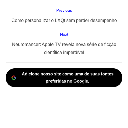
Navegação
Previous
de
Previous
Como personalizar o LXQt sem perder desempenho
Post
post:
Next
Next
Neuromancer: Apple TV revela nova série de ficção
post:
científica imperdível
Adicione nosso site como uma de suas fontes
preferidas no Google.