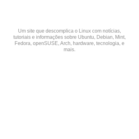
Skip
to
content
Um site que descomplica o Linux com notícias,
tutoriais e informações sobre Ubuntu, Debian, Mint,
Fedora, openSUSE, Arch, hardware, tecnologia, e
mais.