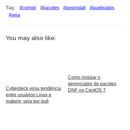
Tag:
corrigir
pacotes
posinstall
quebrados
veja
You may also like:
Como instalar o
gerenciador de pacotes
Cyberdeck virou tendência
DNF no CentOS 7
entre usuários Linux e
makers; veja por quê