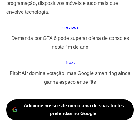
programação, dispositivos móveis e tudo mais que
envolve tecnologia.
Navegação
Previous
de
Previous
Demanda por GTA 6 pode superar oferta de consoles
Post
post:
neste fim de ano
Next
Next
Fitbit Air domina votação, mas Google smart ring ainda
post:
ganha espaço entre fãs
Adicione nosso site como uma de suas fontes
preferidas no Google.