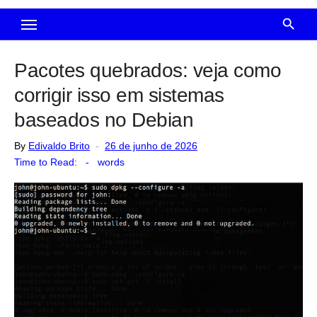
Pacotes quebrados: veja como
corrigir isso em sistemas
baseados no Debian
Posted
By
Edivaldo Brito
26 de junho de 2026
on
Time to Read:
-
words