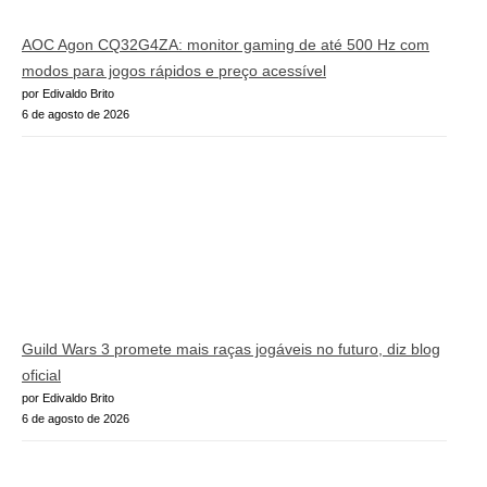
AOC Agon CQ32G4ZA: monitor gaming de até 500 Hz com
modos para jogos rápidos e preço acessível
por Edivaldo Brito
6 de agosto de 2026
Guild Wars 3 promete mais raças jogáveis no futuro, diz blog
oficial
por Edivaldo Brito
6 de agosto de 2026