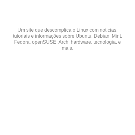
Skip
to
content
Um site que descomplica o Linux com notícias,
tutoriais e informações sobre Ubuntu, Debian, Mint,
Fedora, openSUSE, Arch, hardware, tecnologia, e
mais.