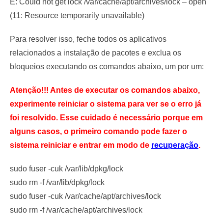
E: Could not get lock /var/cache/apt/archives/lock – open
(11: Resource temporarily unavailable)
Para resolver isso, feche todos os aplicativos
relacionados a instalação de pacotes e exclua os
bloqueios executando os comandos abaixo, um por um:
Atenção!!! Antes de executar os comandos abaixo,
experimente reiniciar o sistema para ver se o erro já
foi resolvido. Esse cuidado é necessário porque em
alguns casos, o primeiro comando pode fazer o
sistema reiniciar e entrar em modo de
recuperação
.
sudo fuser -cuk /var/lib/dpkg/lock 
sudo rm -f /var/lib/dpkg/lock
sudo fuser -cuk /var/cache/apt/archives/lock
sudo rm -f /var/cache/apt/archives/lock