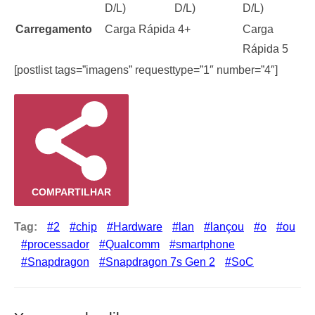
D/L)
D/L)
D/L)
Carregamento
Carga Rápida 4+
Carga
Rápida 5
[postlist tags=”imagens” requesttype=”1″ number=”4″]
COMPARTILHAR
Tag:
2
chip
Hardware
lan
lançou
o
ou
processador
Qualcomm
smartphone
Snapdragon
Snapdragon 7s Gen 2
SoC