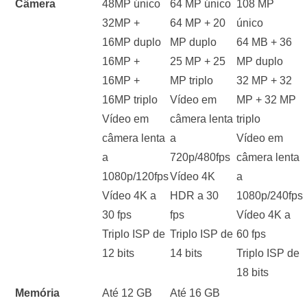
Câmera
48MP único
64 MP único
108 MP
32MP +
64 MP + 20
único
16MP duplo
MP duplo
64 MB + 36
16MP +
25 MP + 25
MP duplo
16MP +
MP triplo
32 MP + 32
16MP triplo
Vídeo em
MP + 32 MP
Vídeo em
câmera lenta
triplo
câmera lenta
a
Vídeo em
a
720p/480fps
câmera lenta
1080p/120fps
Vídeo 4K
a
Vídeo 4K a
HDR a 30
1080p/240fps
30 fps
fps
Vídeo 4K a
Triplo ISP de
Triplo ISP de
60 fps
12 bits
14 bits
Triplo ISP de
18 bits
Memória
Até 12 GB
Até 16 GB