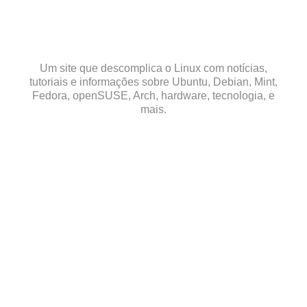
Skip
to
content
Um site que descomplica o Linux com notícias,
tutoriais e informações sobre Ubuntu, Debian, Mint,
Fedora, openSUSE, Arch, hardware, tecnologia, e
mais.