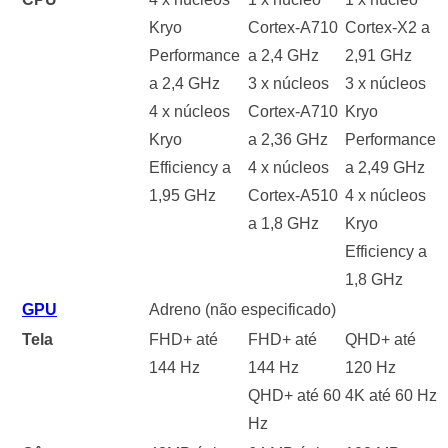
Kryo
Cortex-A710
Cortex-X2 a
Performance
a 2,4 GHz
2,91 GHz
a 2,4 GHz
3 x núcleos
3 x núcleos
4 x núcleos
Cortex-A710
Kryo
Kryo
a 2,36 GHz
Performance
Efficiency a
4 x núcleos
a 2,49 GHz
1,95 GHz
Cortex-A510
4 x núcleos
a 1,8 GHz
Kryo
Efficiency a
1,8 GHz
GPU
Adreno (não especificado)
Tela
FHD+ até
FHD+ até
QHD+ até
144 Hz
144 Hz
120 Hz
QHD+ até 60
4K até 60 Hz
Hz