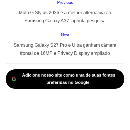
Navegação
Previous
de
Previous
Moto G Stylus 2026 é a melhor alternativa ao
Post
post:
Samsung Galaxy A37, aponta pesquisa
Next
Next
Samsung Galaxy S27 Pro e Ultra ganham câmera
post:
frontal de 16MP e Privacy Display ampliado
Adicione nosso site como uma de suas fontes
preferidas no Google.