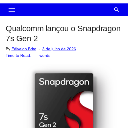
Qualcomm lançou o Snapdragon
7s Gen 2
Posted
By
Edivaldo Brito
3 de julho de 2026
on
Time to Read:
-
words