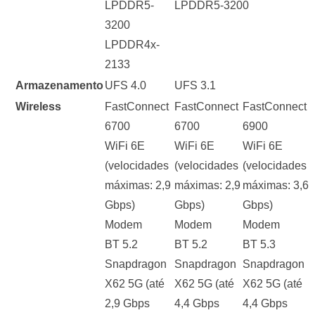
LPDDR5-
LPDDR5-3200
3200
LPDDR4x-
2133
Armazenamento
UFS 4.0
UFS 3.1
Wireless
FastConnect
FastConnect
FastConnect
6700
6700
6900
WiFi 6E
WiFi 6E
WiFi 6E
(velocidades
(velocidades
(velocidades
máximas: 2,9
máximas: 2,9
máximas: 3,6
Gbps)
Gbps)
Gbps)
Modem
Modem
Modem
BT 5.2
BT 5.2
BT 5.3
Snapdragon
Snapdragon
Snapdragon
X62 5G (até
X62 5G (até
X62 5G (até
2,9 Gbps
4,4 Gbps
4,4 Gbps