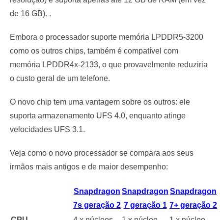
de 16 GB). .
Embora o processador suporte memória LPDDR5-3200
como os outros chips, também é compatível com
memória LPDDR4x-2133, o que provavelmente reduziria
o custo geral de um telefone.
O novo chip tem uma vantagem sobre os outros: ele
suporta armazenamento UFS 4.0, enquanto atinge
velocidades UFS 3.1.
Veja como o novo processador se compara aos seus
irmãos mais antigos e de maior desempenho:
Snapdragon
Snapdragon
Snapdragon
7s geração 2
7 geração 1
7+ geração 2
CPU
4 x núcleos
1 x núcleo
1 x núcleo