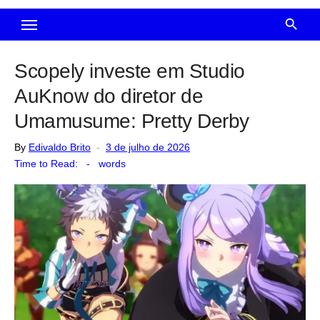
Scopely investe em Studio
AuKnow do diretor de
Umamusume: Pretty Derby
Posted
By
Edivaldo Brito
3 de julho de 2026
on
Time to Read:
-
words