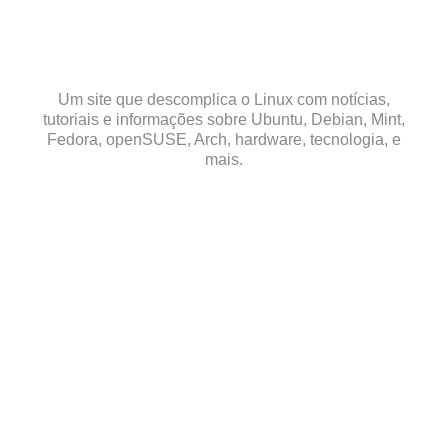
Skip
to
content
Um site que descomplica o Linux com notícias,
tutoriais e informações sobre Ubuntu, Debian, Mint,
Fedora, openSUSE, Arch, hardware, tecnologia, e
mais.