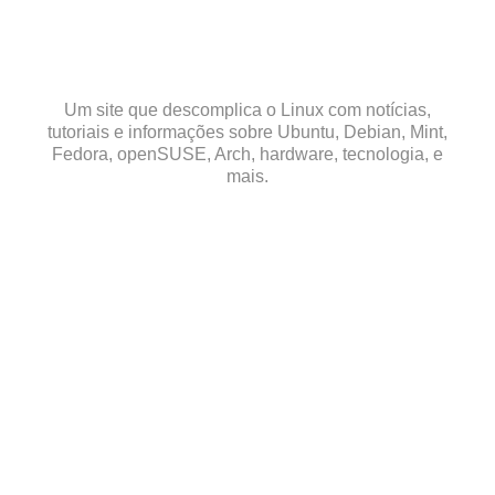
Skip
to
content
Um site que descomplica o Linux com notícias,
tutoriais e informações sobre Ubuntu, Debian, Mint,
Fedora, openSUSE, Arch, hardware, tecnologia, e
mais.