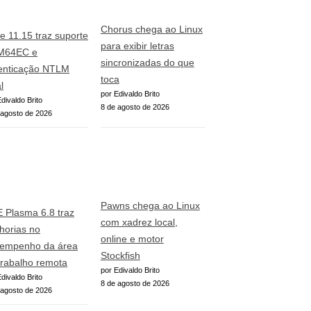
Chorus chega ao Linux
e 11.15 traz suporte
para exibir letras
M64EC e
sincronizadas do que
enticação NTLM
toca
l
por Edivaldo Brito
divaldo Brito
8 de agosto de 2026
 agosto de 2026
Pawns chega ao Linux
 Plasma 6.8 traz
com xadrez local,
horias no
online e motor
empenho da área
Stockfish
trabalho remota
por Edivaldo Brito
divaldo Brito
8 de agosto de 2026
 agosto de 2026