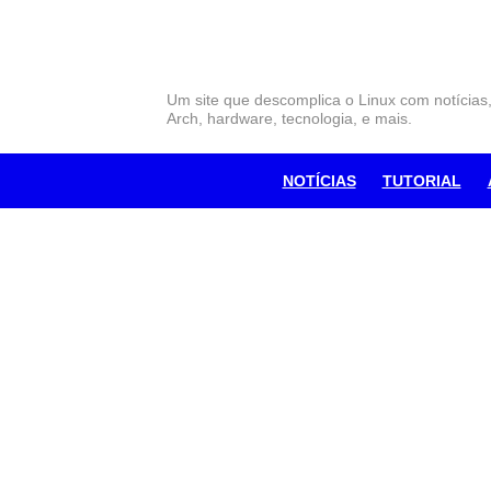
Skip
to
content
Um site que descomplica o Linux com notícias
Arch, hardware, tecnologia, e mais.
NOTÍCIAS
TUTORIAL