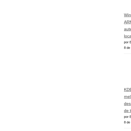
Win
AR
aut
loca
por E
8 de
KDE
mel
des
de 
por E
8 de