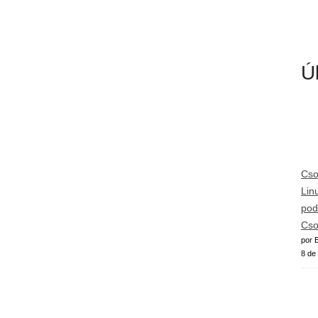
Ú
Cso
Lin
pod
Cso
por E
8 de