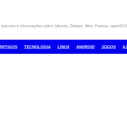
, tutoriais e informações sobre Ubuntu, Debian, Mint, Fedora, openSU
ARTIGOS
TECNOLOGIA
LINUX
ANDROID
JOGOS
A