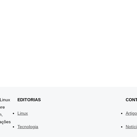
 Linux
EDITORIAS
CON
bre
Linux
Artig
h,
mações
Tecnologia
Notíc