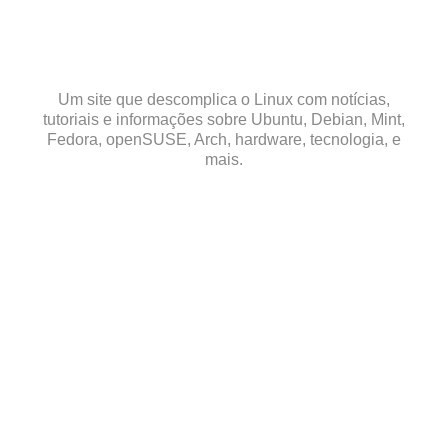
Skip
to
content
Um site que descomplica o Linux com notícias,
tutoriais e informações sobre Ubuntu, Debian, Mint,
Fedora, openSUSE, Arch, hardware, tecnologia, e
mais.