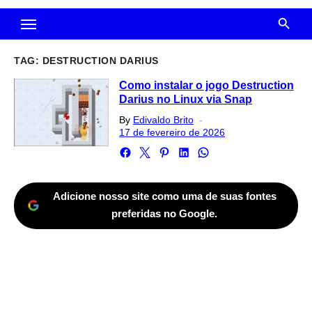
TAG:
DESTRUCTION DARIUS
Como instalar o jogo Destruction
Darius no Linux via Snap
Posted
By
Edivaldo Brito
on
17 de fevereiro de 2026
Adicione nosso site como uma de suas fontes
preferidas no Google.