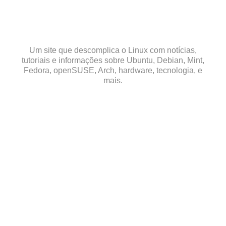
Skip
to
content
Um site que descomplica o Linux com notícias,
tutoriais e informações sobre Ubuntu, Debian, Mint,
Fedora, openSUSE, Arch, hardware, tecnologia, e
mais.