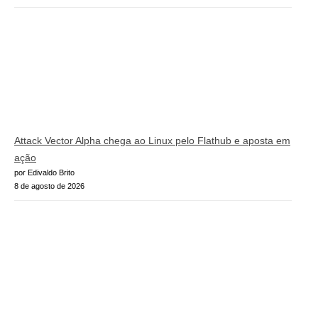
Attack Vector Alpha chega ao Linux pelo Flathub e aposta em
ação
por Edivaldo Brito
8 de agosto de 2026