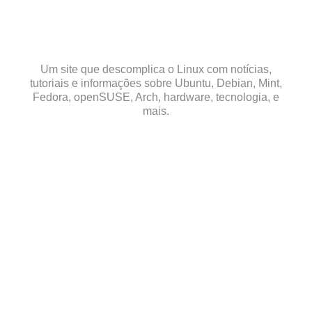
Skip
to
content
Um site que descomplica o Linux com notícias,
tutoriais e informações sobre Ubuntu, Debian, Mint,
Fedora, openSUSE, Arch, hardware, tecnologia, e
mais.