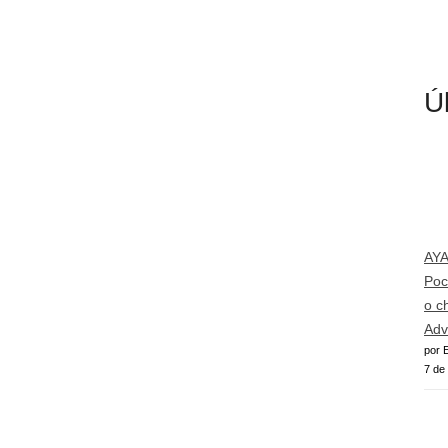
Ú
AY
Poc
o c
Adv
por E
7 de