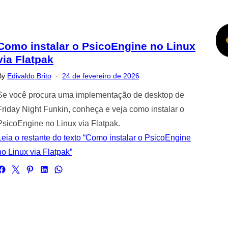
Como instalar o PsicoEngine no Linux
via Flatpak
Posted
By
Edivaldo Brito
24 de fevereiro de 2026
on
Se você procura uma implementação de desktop de
Friday Night Funkin, conheça e veja como instalar o
PsicoEngine no Linux via Flatpak.
Leia o restante do texto “Como instalar o PsicoEngine
no Linux via Flatpak”