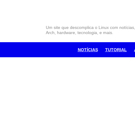
Skip
to
content
Um site que descomplica o Linux com notícias
Arch, hardware, tecnologia, e mais.
NOTÍCIAS
TUTORIAL