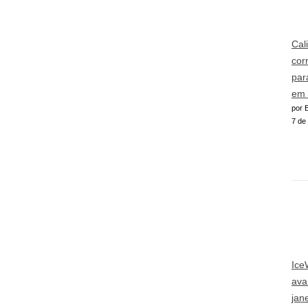
Cal
cor
par
em 
por E
7 de
Ice
ava
jan