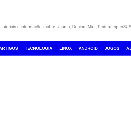
, tutoriais e informações sobre Ubuntu, Debian, Mint, Fedora, openSU
ARTIGOS
TECNOLOGIA
LINUX
ANDROID
JOGOS
A