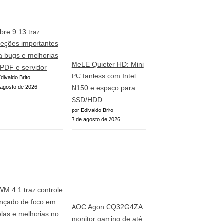
ibre 9.13 traz
reções importantes
a bugs e melhorias
MeLE Quieter HD: Mini
PDF e servidor
PC fanless com Intel
divaldo Brito
 agosto de 2026
N150 e espaço para
SSD/HDD
por Edivaldo Brito
7 de agosto de 2026
WM 4.1 traz controle
nçado de foco em
AOC Agon CQ32G4ZA:
elas e melhorias no
monitor gaming de até