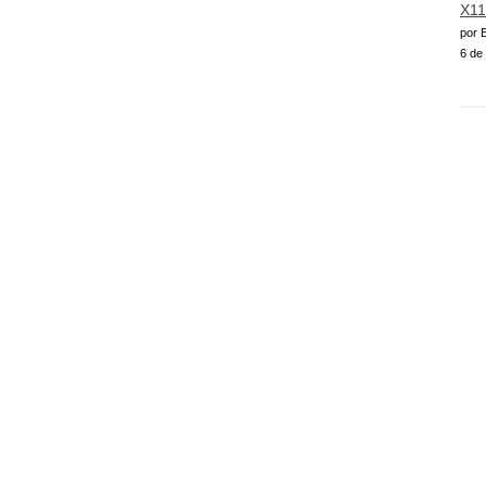
X11
por E
6 de