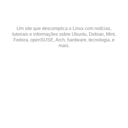
Skip
to
content
Um site que descomplica o Linux com notícias,
tutoriais e informações sobre Ubuntu, Debian, Mint,
Fedora, openSUSE, Arch, hardware, tecnologia, e
mais.