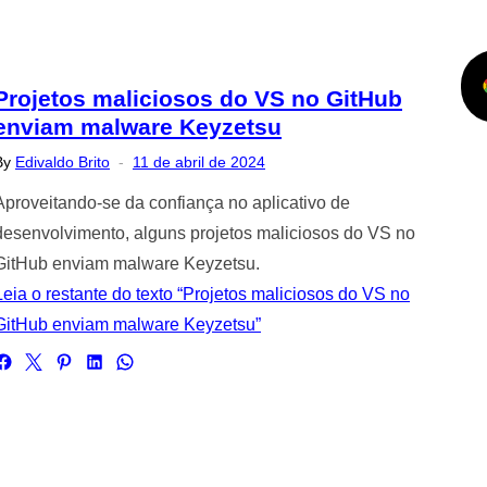
Projetos maliciosos do VS no GitHub
enviam malware Keyzetsu
Posted
By
Edivaldo Brito
11 de abril de 2024
on
Aproveitando-se da confiança no aplicativo de
desenvolvimento, alguns projetos maliciosos do VS no
GitHub enviam malware Keyzetsu.
Leia o restante do texto “Projetos maliciosos do VS no
GitHub enviam malware Keyzetsu”