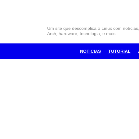
Skip
to
content
Um site que descomplica o Linux com notícias
Arch, hardware, tecnologia, e mais.
NOTÍCIAS
TUTORIAL