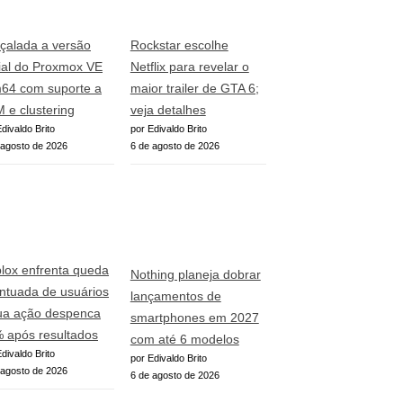
çalada a versão
Rockstar escolhe
cial do Proxmox VE
Netflix para revelar o
64 com suporte a
maior trailer de GTA 6;
 e clustering
veja detalhes
divaldo Brito
por Edivaldo Brito
 agosto de 2026
6 de agosto de 2026
lox enfrenta queda
Nothing planeja dobrar
ntuada de usuários
lançamentos de
ua ação despenca
smartphones em 2027
 após resultados
com até 6 modelos
divaldo Brito
por Edivaldo Brito
 agosto de 2026
6 de agosto de 2026