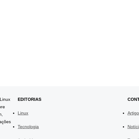
 Linux
EDITORIAS
CON
bre
Linux
Artig
h,
mações
Tecnologia
Notíc