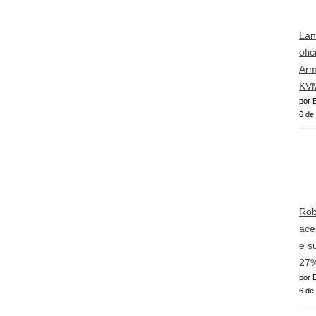
Lan
ofi
Arm
KVM
por E
6 de
Rob
ace
e s
27%
por E
6 de