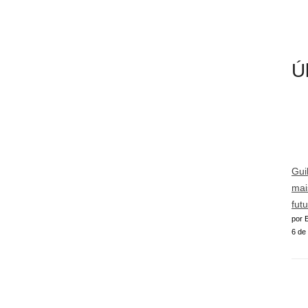
Ú
Gui
mai
futu
por E
6 de