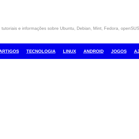
, tutoriais e informações sobre Ubuntu, Debian, Mint, Fedora, openSU
ARTIGOS
TECNOLOGIA
LINUX
ANDROID
JOGOS
A