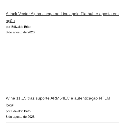
Attack Vector Alpha chega ao Linux pelo Flathub e aposta em
ação
por Edivaldo Brito
8 de agosto de 2026
Wine 11.15 traz suporte ARM64EC e autenticação NTLM
local
por Edivaldo Brito
8 de agosto de 2026