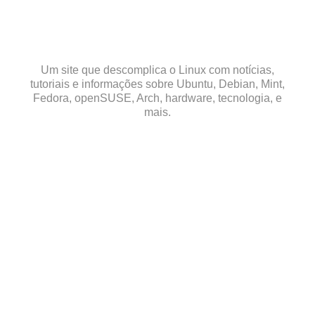
Skip
to
content
Um site que descomplica o Linux com notícias,
tutoriais e informações sobre Ubuntu, Debian, Mint,
Fedora, openSUSE, Arch, hardware, tecnologia, e
mais.