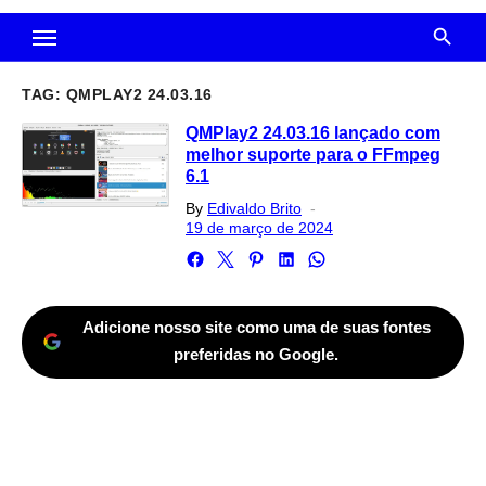
TAG:
QMPLAY2 24.03.16
QMPlay2 24.03.16 lançado com
melhor suporte para o FFmpeg
6.1
Posted
By
Edivaldo Brito
on
19 de março de 2024
Adicione nosso site como uma de suas fontes
preferidas no Google.