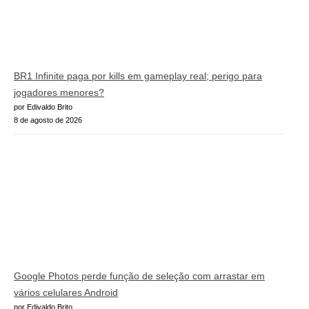
BR1 Infinite paga por kills em gameplay real; perigo para
jogadores menores?
por Edivaldo Brito
8 de agosto de 2026
Google Photos perde função de seleção com arrastar em
vários celulares Android
por Edivaldo Brito