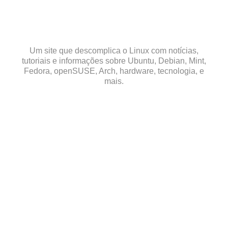
Skip
to
content
Um site que descomplica o Linux com notícias,
tutoriais e informações sobre Ubuntu, Debian, Mint,
Fedora, openSUSE, Arch, hardware, tecnologia, e
mais.