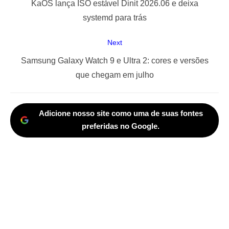
de
Previous
KaOS lança ISO estável Dinit 2026.06 e deixa
Post
post:
systemd para trás
Next
Next
Samsung Galaxy Watch 9 e Ultra 2: cores e versões
post:
que chegam em julho
Adicione nosso site como uma de suas fontes
preferidas no Google.