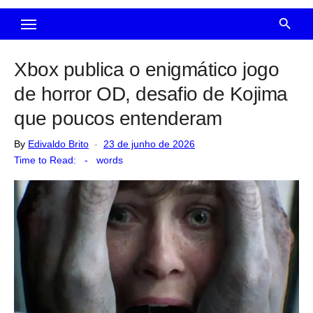
Xbox publica o enigmático jogo
de horror OD, desafio de Kojima
que poucos entenderam
Posted
By
Edivaldo Brito
23 de junho de 2026
on
Time to Read:
-
words