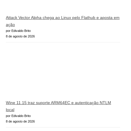
Attack Vector Alpha chega ao Linux pelo Flathub e aposta em
ação
por Edivaldo Brito
8 de agosto de 2026
Wine 11.15 traz suporte ARM64EC e autenticação NTLM
local
por Edivaldo Brito
8 de agosto de 2026