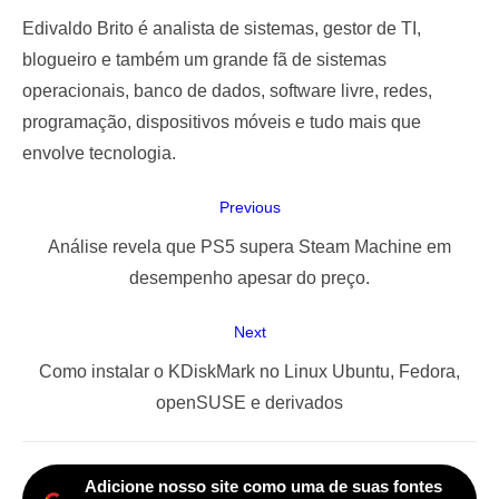
Edivaldo Brito é analista de sistemas, gestor de TI,
blogueiro e também um grande fã de sistemas
operacionais, banco de dados, software livre, redes,
programação, dispositivos móveis e tudo mais que
envolve tecnologia.
Navegação
Previous
de
Previous
Análise revela que PS5 supera Steam Machine em
Post
post:
desempenho apesar do preço.
Next
Next
Como instalar o KDiskMark no Linux Ubuntu, Fedora,
post:
openSUSE e derivados
Adicione nosso site como uma de suas fontes