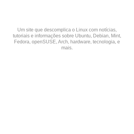
Skip
to
content
Um site que descomplica o Linux com notícias,
tutoriais e informações sobre Ubuntu, Debian, Mint,
Fedora, openSUSE, Arch, hardware, tecnologia, e
mais.