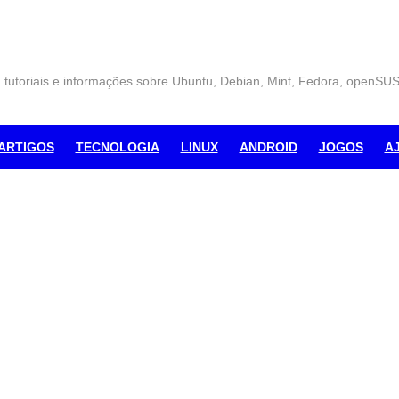
, tutoriais e informações sobre Ubuntu, Debian, Mint, Fedora, openSU
ARTIGOS
TECNOLOGIA
LINUX
ANDROID
JOGOS
A