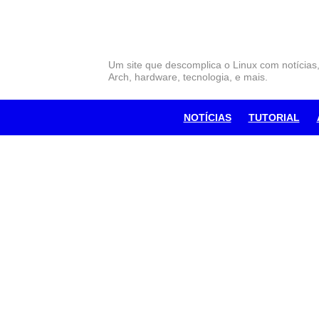
Skip
to
content
Um site que descomplica o Linux com notícias
Arch, hardware, tecnologia, e mais.
NOTÍCIAS
TUTORIAL