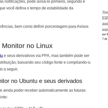
as notificações, pode avisá-lo primeiro, segundo e
r que você defina o tempo de estabilidade da
You
ESP
ass
erências, bem como definir porcentagem para Avisos
esp
por E
7 de
 Monitor no Linux
tu
e seus derivativos via PPA, mas também pode ser
stribuição, baixando seu código fonte e compilando-o.
o a seguir.
nitor no Ubuntu e seus derivados
u e ainda poder receber automaticamente as futuras
inte: