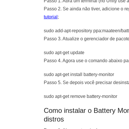
Passo 1. Abra um terminal (no Unity use 
Passo 2. Se ainda não tiver, adicione o 
tutorial
;
sudo add-apt-repository ppa:maateen/batt
Passo 3. Atualize o gerenciador de paco
sudo apt-get update
Passo 4. Agora use o comando abaixo par
sudo apt-get install battery-monitor
Passo 5. Se depois você precisar desinst
sudo apt-get remove battery-monitor
Como instalar o Battery Mo
distros