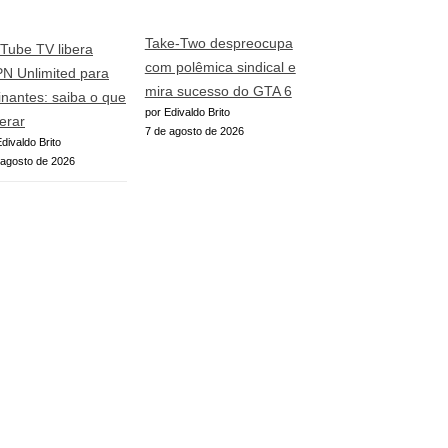
Take-Two despreocupa
Tube TV libera
com polêmica sindical e
N Unlimited para
mira sucesso do GTA 6
inantes: saiba o que
por Edivaldo Brito
erar
7 de agosto de 2026
divaldo Brito
 agosto de 2026