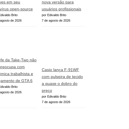
ves em seu
nova versão para
ivírus open-source
usuários profissionais
divaldo Brito
por Edivaldo Brito
 agosto de 2026
7 de agosto de 2026
fe da Take-Two não
preocupa com
Casio lança F-91WF
êmica trabalhista e
com pulseira de tecido
çamento de GTA 6
a quase o dobro do
divaldo Brito
preço
 agosto de 2026
por Edivaldo Brito
7 de agosto de 2026