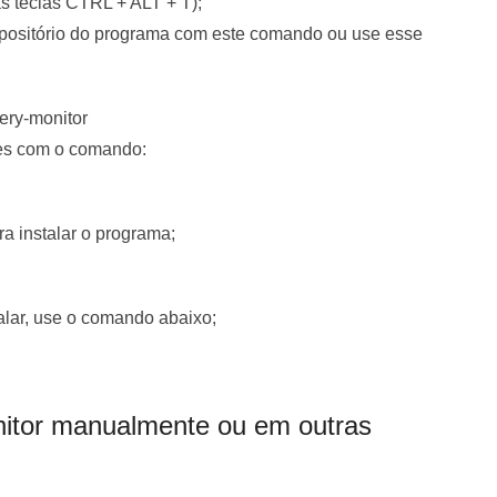
as teclas CTRL + ALT + T);
repositório do programa com este comando ou use esse
ery-monitor
tes com o comando:
a instalar o programa;
alar, use o comando abaixo;
nitor manualmente ou em outras