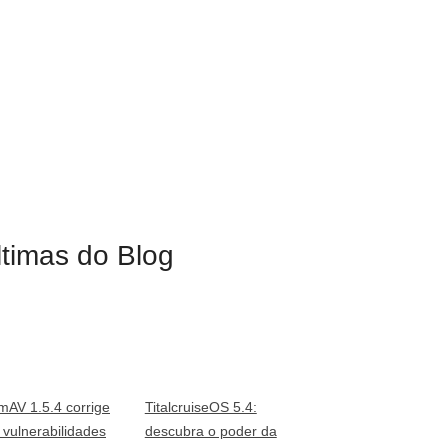
ltimas do Blog
mAV 1.5.4 corrige
TitalcruiseOS 5.4:
o vulnerabilidades
descubra o poder da