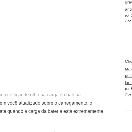
gra
ant
por E
7 de
Che
se 
pol
lan
por E
nux e ficar de olho na carga da bateria
7 de
tém você atualizado sobre o carregamento, o
até quando a carga da bateria está extremamente