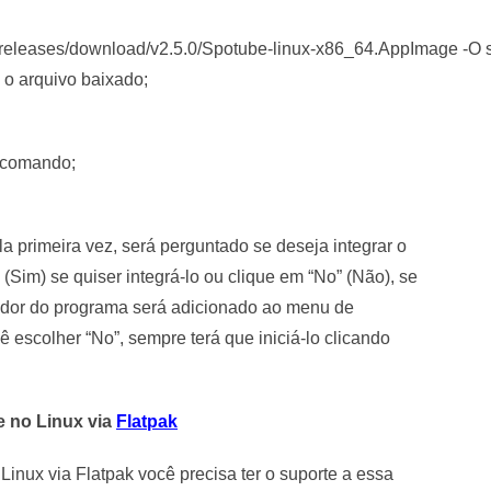
e/releases/download/v2.5.0/Spotube-linux-x86_64.AppImage -O
o arquivo baixado;
o comando;
a primeira vez, será perguntado se deseja integrar o
Sim) se quiser integrá-lo ou clique em “No” (Não), se
iador do programa será adicionado ao menu de
ê escolher “No”, sempre terá que iniciá-lo clicando
e no Linux via
Flatpak
 Linux via Flatpak você precisa ter o suporte a essa