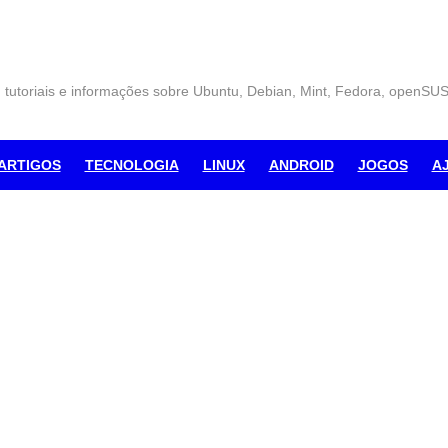
, tutoriais e informações sobre Ubuntu, Debian, Mint, Fedora, openSU
ARTIGOS
TECNOLOGIA
LINUX
ANDROID
JOGOS
A