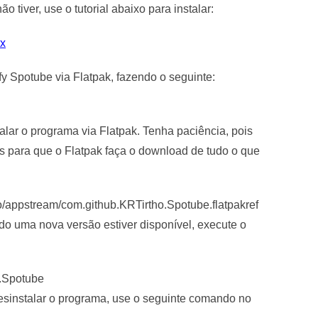
 tiver, use o tutorial abaixo para instalar:
ux
fy Spotube via Flatpak, fazendo o seguinte:
lar o programa via Flatpak. Tenha paciência, pois
s para que o Flatpak faça o download de tudo o que
repo/appstream/com.github.KRTirtho.Spotube.flatpakref
do uma nova versão estiver disponível, execute o
o.Spotube
 desinstalar o programa, use o seguinte comando no