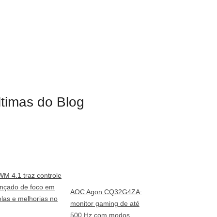
ltimas do Blog
WM 4.1 traz controle
nçado de foco em
AOC Agon CQ32G4ZA:
elas e melhorias no
monitor gaming de até
500 Hz com modos