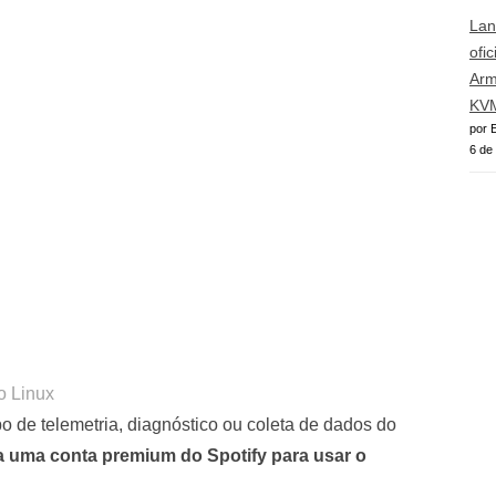
Lan
ofi
Arm
KVM
por E
6 de
o Linux
po de telemetria, diagnóstico ou coleta de dados do
a uma conta premium do Spotify para usar o