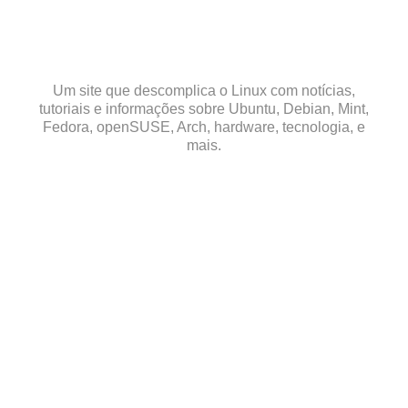
Skip
to
content
Um site que descomplica o Linux com notícias,
tutoriais e informações sobre Ubuntu, Debian, Mint,
Fedora, openSUSE, Arch, hardware, tecnologia, e
mais.