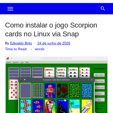
Como instalar o jogo Scorpion
cards no Linux via Snap
Posted
By
Edivaldo Brito
24 de junho de 2026
on
Time to Read:
-
words