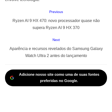
Navegação
Previous
de
Previous
Ryzen AI 9 HX 470: novo processador quase não
Post
post:
supera Ryzen AI 9 HX 370
Next
Next
Aparência e recursos revelados do Samsung Galaxy
post:
Watch Ultra 2 antes do lançamento
Adicione nosso site como uma de suas fontes
preferidas no Google.