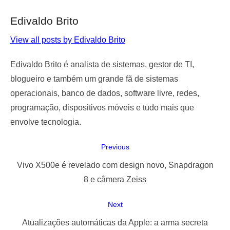
Edivaldo Brito
View all posts by Edivaldo Brito
Edivaldo Brito é analista de sistemas, gestor de TI,
blogueiro e também um grande fã de sistemas
operacionais, banco de dados, software livre, redes,
programação, dispositivos móveis e tudo mais que
envolve tecnologia.
Navegação
Previous
de
Previous
Vivo X500e é revelado com design novo, Snapdragon
Post
post:
8 e câmera Zeiss
Next
Next
Atualizações automáticas da Apple: a arma secreta