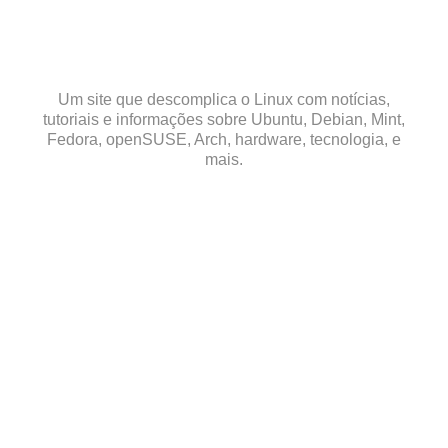
Skip
to
content
Um site que descomplica o Linux com notícias,
tutoriais e informações sobre Ubuntu, Debian, Mint,
Fedora, openSUSE, Arch, hardware, tecnologia, e
mais.