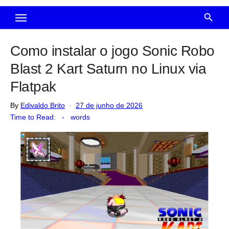
Como instalar o jogo Sonic Robo
Blast 2 Kart Saturn no Linux via
Flatpak
Posted
By
Edivaldo Brito
27 de junho de 2026
on
Time to Read:
-
words