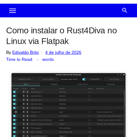
Como instalar o Rust4Diva no
Linux via Flatpak
Posted
By
Edivaldo Brito
4 de julho de 2026
on
Time to Read:
-
words