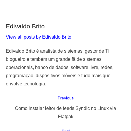
Edivaldo Brito
View all posts by Edivaldo Brito
Edivaldo Brito é analista de sistemas, gestor de TI,
blogueiro e também um grande fã de sistemas
operacionais, banco de dados, software livre, redes,
programação, dispositivos móveis e tudo mais que
envolve tecnologia.
Navegação
Previous
de
Previous
Como instalar leitor de feeds Syndic no Linux via
Post
post:
Flatpak
Next