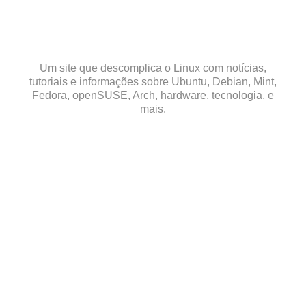
Skip
to
content
Um site que descomplica o Linux com notícias,
tutoriais e informações sobre Ubuntu, Debian, Mint,
Fedora, openSUSE, Arch, hardware, tecnologia, e
mais.